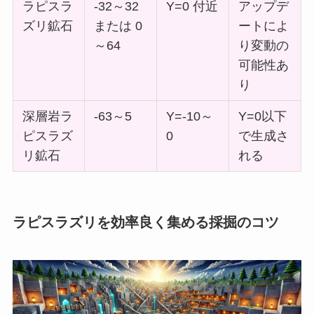
ラピスラ
-32～32
Y=0 付近
アップデ
ズリ鉱石
または 0
ートによ
～64
り変動の
可能性あ
り
深層岩ラ
-63～5
Y=-10～
Y=0以下
ピスラズ
0
で生成さ
リ鉱石
れる
ラピスラズリを効率良く集める採掘のコツ